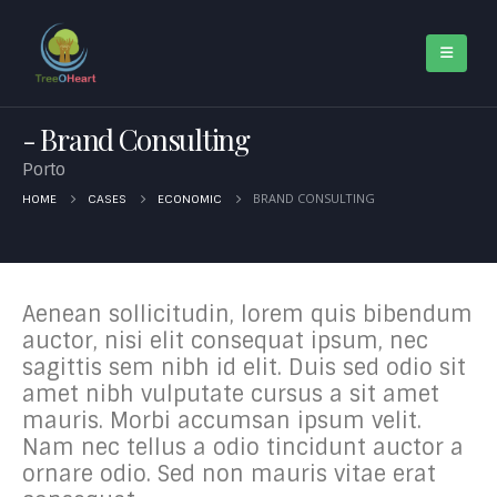
Brand Consulting
Porto
BRAND CONSULTING
HOME
CASES
ECONOMIC
Aenean sollicitudin, lorem quis bibendum
auctor, nisi elit consequat ipsum, nec
sagittis sem nibh id elit. Duis sed odio sit
amet nibh vulputate cursus a sit amet
mauris. Morbi accumsan ipsum velit.
Nam nec tellus a odio tincidunt auctor a
ornare odio. Sed non mauris vitae erat