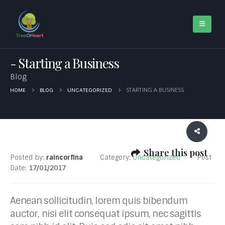
Starting a Business
Blog
STARTING A BUSINESS
HOME
BLOG
UNCATEGORIZED
Share this post
Posted by:
raincorfina
Category:
Uncategorized
Post
Date:
17/01/2017
Aenean sollicitudin, lorem quis bibendum
auctor, nisi elit consequat ipsum, nec sagittis